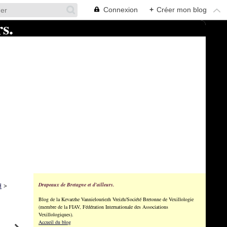
Connexion
+
Créer mon blog
Drapeaux de Bretagne et d'ailleurs.
H
>
Blog de la Kevarzhe Vannielouriezh Vreizh/Société Bretonne de Vexillologie
(membre de la FIAV, Fédération Internationale des Associations
Vexillologiques).
Accueil du blog