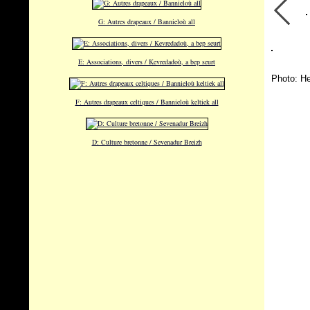
G: Autres drapeaux / Bannieloù all
E: Associations, divers / Kevredadoù, a bep seurt
Photo: He
F: Autres drapeaux celtiques / Bannieloù keltiek all
D: Culture bretonne / Sevenadur Breizh