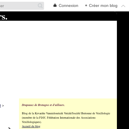
Connexion
+
Créer mon blog
Drapeaux de Bretagne et d'ailleurs.
H
>
Blog de la Kevarzhe Vannielouriezh Vreizh/Société Bretonne de Vexillologie
(membre de la FIAV, Fédération Internationale des Associations
Vexillologiques).
Accueil du blog