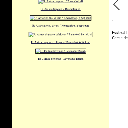
G: Autres drapeaux / Bannieloù all
E: Associations, divers / Kevredadoù, a bep seurt
Festival 
Cercle de
F: Autres drapeaux celtiques / Bannieloù keltiek all
D: Culture bretonne / Sevenadur Breizh