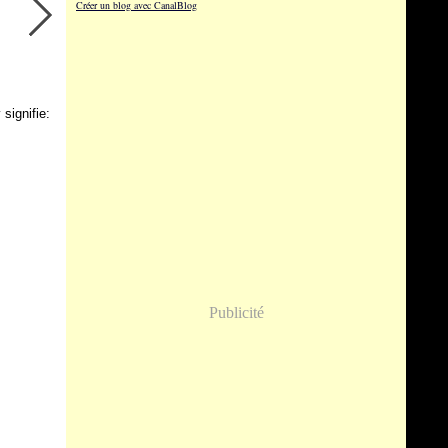
Créer un blog avec CanalBlog
signifie:
Publicité